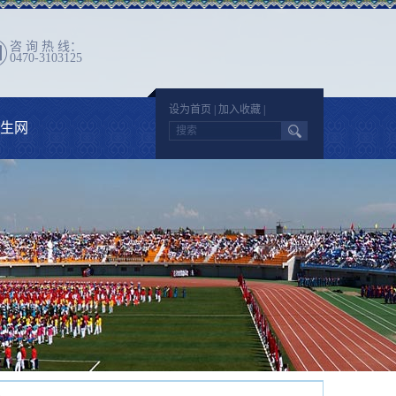
咨 询 热 线：
0470-3103125
设为首页
|
加入收藏
|
生网