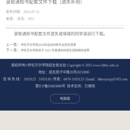
录取通知书配套文件下载（遗失补用）
发布日期：2025-07-31
来源： 点击：
1911
录取通知书配套文件遗失或填错的同学请自行下载。
上一条：
呼伦贝尔学院2026年运动训练专业招生简章
下一条：
呼伦贝尔学院关于 2025 年普通本科招生退档相关说明
版权所有©呼伦贝尔学院招生就业处 Copyright © 2015 www.hlbec.edu.cn
地址：成吉思汗中路26号(021008）
咨 询 热 线： 3103125 3103126 | 传真：0470-3103125
| Email：hlbexyzsjy@163.com
蒙ICP备05003000号
技术支持：
万维网
电脑版