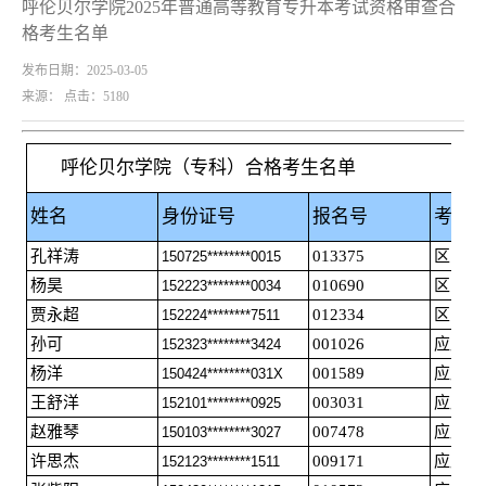
呼伦贝尔学院2025年普通高等教育专升本考试资格审查合
格考生名单
发布日期：2025-03-05
来源： 点击：
5180
呼伦贝尔学院（专科）合格考生名单
姓名
身份证号
报名号
考生
孔祥涛
013375
区内应
150725********0015
杨昊
010690
区内应
152223********0034
贾永超
012334
区内应
152224********7511
孙可
001026
应届毕
152323********3424
杨洋
001589
应届毕
150424********031X
王舒洋
003031
应届毕
152101********0925
赵雅琴
007478
应届毕
150103********3027
许思杰
009171
应届毕
152123********1511