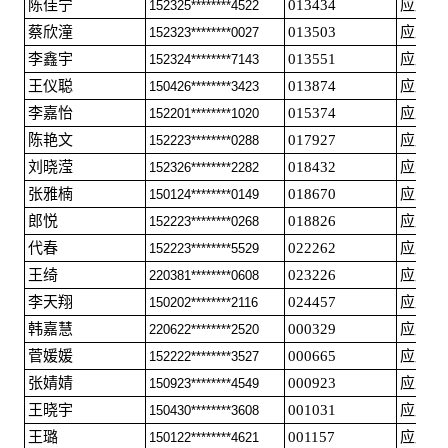
陈佳宁
013434
应届毕
152325********4522
蔡欣潼
013503
应届毕
152323********0027
李鑫宇
013551
应届毕
152324********7143
王仪聪
013874
应届毕
150426********3423
李嘉怡
015374
应届毕
152201********1020
陈艳文
017927
应届毕
152223********0288
刘晓滢
018432
应届毕
152326********2282
张雅楠
018670
应届毕
150124********0149
郎悦
018826
应届毕
152223********0268
代春
022262
应届毕
152223********5529
王绮
023226
应届毕
220381********0608
李天翔
024457
应届毕
150202********2116
韩嘉慧
000329
应届毕
220622********2520
菅媛媛
000665
应届毕
152222********3527
张婧婧
000923
应届毕
150923********4549
王晓宇
001031
应届毕
150430********3608
王璐
001157
应届毕
150122********4621