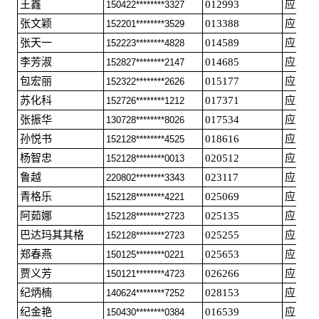
王鑫
012993
应届毕
150422********3327
张文颖
013388
应届毕
152201********3529
张天一
014589
应届毕
152223********4828
李芳淑
014685
应届毕
152827********2147
包宏丽
015177
应届毕
152322********2626
苏化科
017371
应届毕
152726********1212
张振华
017534
应届毕
130728********8026
孙悦书
018616
应届毕
152128********4525
杨智忠
020512
应届毕
152128********0013
鲁越
023117
应届毕
220802********3343
青格乐
025069
应届毕
152128********4221
阿茹娜
025135
应届毕
152128********2723
巴达玛其其格
025255
应届毕
152128********2723
郑春燕
025653
应届毕
150125********0221
贾义芳
026266
应届毕
150121********4723
纪炳楠
028153
应届毕
140624********7252
纪金艳
016539
应届毕
150430********0384