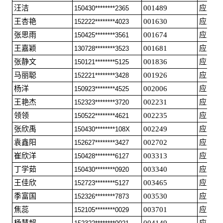
汪洁
001489
应届毕
150430********2365
王杏艳
001630
应届毕
152222********4023
张思雨
001674
应届毕
150425********3561
王嘉颖
001681
应届毕
130728********3523
张静文
001836
应届毕
150121********5125
马丽聪
001926
应届毕
152221********3428
杨洋
002006
应届毕
150923********4525
王艳杰
002231
应届毕
152323********3720
领领
002235
应届毕
150522********4621
张欣禹
002249
应届毕
150430********108X
袁鑫阳
002702
应届毕
152627********3427
崔欣洋
003313
应届毕
150428********6127
丁学茹
003340
应届毕
150430********0920
王佳欣
003465
应届毕
152723********5127
季富国
003530
应届毕
152326********7873
焦蕊
003701
应届毕
152105********0029
杨慧超
004149
应届毕