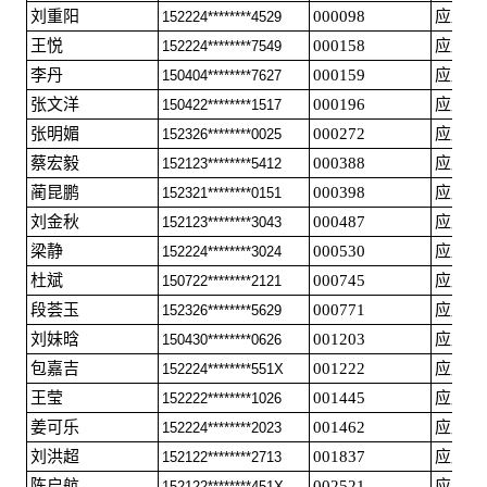
刘重阳
000098
应届毕
152224********4529
王悦
000158
应届毕
152224********7549
李丹
000159
应届毕
150404********7627
张文洋
000196
应届毕
150422********1517
张明媚
000272
应届毕
152326********0025
蔡宏毅
000388
应届毕
152123********5412
蔺昆鹏
000398
应届毕
152321********0151
刘金秋
000487
应届毕
152123********3043
梁静
000530
应届毕
152224********3024
杜斌
000745
应届毕
150722********2121
段荟玉
000771
应届毕
152326********5629
刘妹晗
001203
应届毕
150430********0626
包嘉吉
001222
应届毕
152224********551X
王莹
001445
应届毕
152222********1026
姜可乐
001462
应届毕
152224********2023
刘洪超
001837
应届毕
152122********2713
陈启航
002521
应届毕
152122********451X