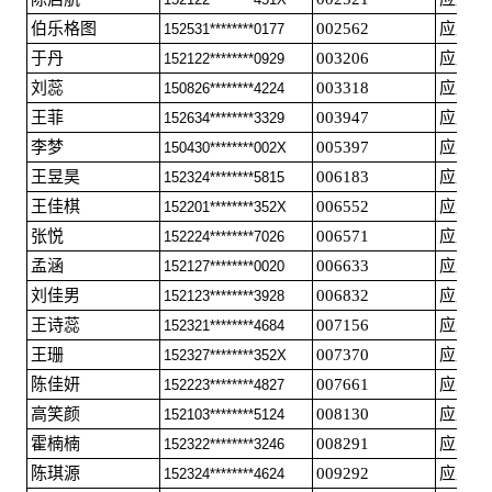
伯乐格图
002562
应届毕
152531********0177
于丹
003206
应届毕
152122********0929
刘蕊
003318
应届毕
150826********4224
王菲
003947
应届毕
152634********3329
李梦
005397
应届毕
150430********002X
王昱昊
006183
应届毕
152324********5815
王佳棋
006552
应届毕
152201********352X
张悦
006571
应届毕
152224********7026
孟涵
006633
应届毕
152127********0020
刘佳男
006832
应届毕
152123********3928
王诗蕊
007156
应届毕
152321********4684
王珊
007370
应届毕
152327********352X
陈佳妍
007661
应届毕
152223********4827
高笑颜
008130
应届毕
152103********5124
霍楠楠
008291
应届毕
152322********3246
陈琪源
009292
应届毕
152324********4624