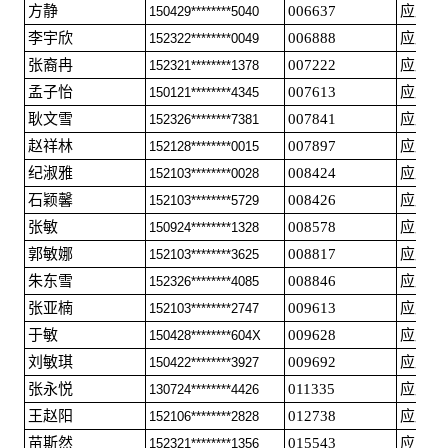
方静
006637
应届毕
150429********5040
李宇欣
006888
应届毕
152322********0049
张裔冉
007222
应届毕
152321********1378
孟子怡
007613
应届毕
150121********4345
耿文雪
007841
应届毕
152326********7381
赵祥林
007897
应届毕
152128********0015
纪淑雅
008424
应届毕
152103********0028
石颖馨
008426
应届毕
152103********5729
张敏
008578
应届毕
150924********1328
郭敏娜
008817
应届毕
152103********3625
朱东雪
008846
应届毕
152326********4085
张亚楠
009613
应届毕
152103********2747
于敏
009628
应届毕
150428********604X
刘敏琪
009692
应届毕
150422********3927
张永悦
011335
应届毕
130724********4426
王赵阳
012738
应届毕
152106********2828
苗斯然
015543
应届毕
152321********1356