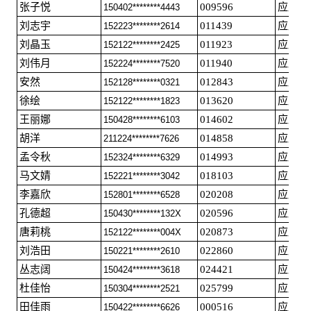
张子悦
009596
应届毕
150402********4443
刘志宇
011439
应届毕
152223********2614
刘晶玉
011923
应届毕
152122********2425
刘伟月
011940
应届毕
152224********7520
安然
012843
应届毕
152128********0321
徐绘
013620
应届毕
152122********1823
王丽娜
014602
应届毕
150428********6103
胡洋
014858
应届毕
211224********7626
孟令秋
014993
应届毕
152324********6329
马文婧
018103
应届毕
152221********3042
李嘉欣
020208
应届毕
152801********6528
孔德超
020596
应届毕
150430********132X
唐莉桃
020873
应届毕
152122********004X
刘浩田
022860
应届毕
150221********2610
丛志阔
024421
应届毕
150424********3618
杜佳怡
025799
应届毕
150304********2521
田佳雨
000516
应届毕
150422********6626