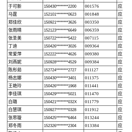
于可新
001576
应届毕
150430********2200
马霆
001848
应届毕
152101********0623
郑佳欣
003350
应届毕
150921********3626
张雨晴
006359
应届毕
152123********6649
张圣美
007115
应届毕
150722********5422
丁迪
009364
应届毕
150426********3026
常爱萍
009380
应届毕
152222********4626
刘燕妮
009384
应届毕
150928********4529
陈彤茹
011127
应届毕
152724********2727
杨志娜
011375
应届毕
150430********3401
王艳玲
011441
应届毕
150426********1968
李佳琪
011470
应届毕
150429********5021
白璐
011779
应届毕
150421********032X
白慧琪
011912
应届毕
150927********0328
张思璇
013244
应届毕
150425********6464
郑冬雨
013384
应届毕
152326********2304