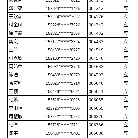
152322********0021
邓亚茹
004242
应届毕
152324********1426
王欣茹
004276
应届毕
152224********7027
时金凤
004342
应届毕
152224********752X
徐佳鑫
004432
应届毕
152321********1966
奕岚
004483
应届毕
152127********3324
王菲
004549
应届毕
150430********0927
付嘉欣
004578
应届毕
152103********2420
闫茹萍
004663
应届毕
150981********3726
陈浩
004793
应届毕
150430********0379
葛宏利
005040
应届毕
152825********271X
王颖
005041
应届毕
150428********6021
张蕊
006055
应届毕
152526********0028
李雨晴
006069
应届毕
412726********3085
周慧敏
006270
应届毕
152222********0227
张倩
006336
应届毕
152728********2721
陈宇
006608
应届毕
150430********0401