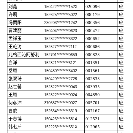
刘鑫
020096
应届毕
150422********152X
许莉
000179
应届毕
152625********5022
冯雨阳
000356
应届毕
230203********1242
曹建丽
000472
应届毕
150404********0623
孟祥玉
000652
应届毕
152322********3322
王艳涛
000686
应届毕
152527********2112
兀格西沁阿舒利
000823
应届毕
152701********0659
白洋
001351
应届毕
152321********6121
岳颖
001561
应届毕
150430********3402
张双琦
002833
应届毕
150429********2728
赵世馨
003935
应届毕
152322********0043
王颖
004850
应届毕
152322********0024
何彦沛
005701
应届毕
370687********0027
曹俊
007167
应届毕
152634********3319
于春博
012521
应届毕
150426********5814
韩七斤
012965
应届毕
152223********551X