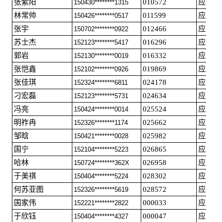
张紫阳
010572
应届毕
150430********1315
林常帅
011599
应届毕
150426********0517
张宇
012466
应届毕
150702********0922
苏士杰
016296
应届毕
152123********5417
郭岩
016332
应届毕
152130********0019
张恺鑫
019869
应届毕
152102********0926
张佳琪
024178
应届毕
152324********6811
刁宏磊
024634
应届毕
152123********5731
冯亮
025524
应届毕
150424********0014
明祚冉
025662
应届毕
152326********1174
邹晗
025982
应届毕
150421********0028
国宁
026865
应届毕
152104********5223
哈林
026958
应届毕
150724********362X
于美祺
028302
应届毕
150404********5224
何苏亚图
028572
应届毕
152326********5619
国家伟
000033
应届毕
152221********2822
于欣钰
000047
应届毕
150404********4327