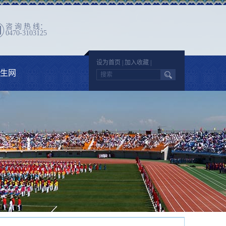
咨 询 热 线：
0470-3103125
设为首页
|
加入收藏
|
生网