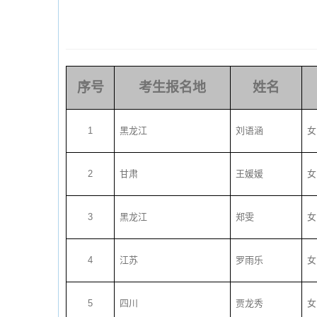
序号
考生报名地
姓名
1
黑龙江
刘语涵
女
2
甘肃
王媛媛
女
3
黑龙江
郑雯
女
4
江苏
罗雨乐
女
5
四川
贾龙秀
女