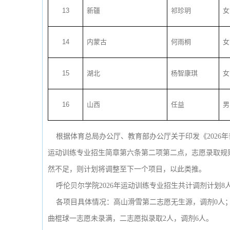
13
新疆
祁珍玥
女
14
内蒙古
何雨桐
女
15
湖北
杨智康琪
女
16
山西
任益
男
根据体育总局办公厅、教育部办公厅关于印发《2026年普
运动训练专业招生简章第六条第二项第二点，志愿录取规
然不足，则计划将调整至下一个项目，以此类推。
呼伦贝尔学院2026年运动训练专业招生共计调剂计划8
各项目具体情况：高山滑雪第二志愿无生源，调剂0人；
曲棍球一志愿未录满，二志愿拟录取2人，调剂6人。