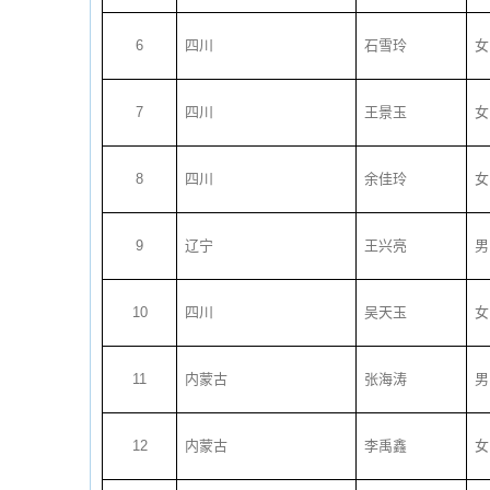
6
四川
石雪玲
女
7
四川
王景玉
女
8
四川
余佳玲
女
9
辽宁
王兴亮
男
10
四川
吴天玉
女
11
内蒙古
张海涛
男
12
内蒙古
李禹鑫
女