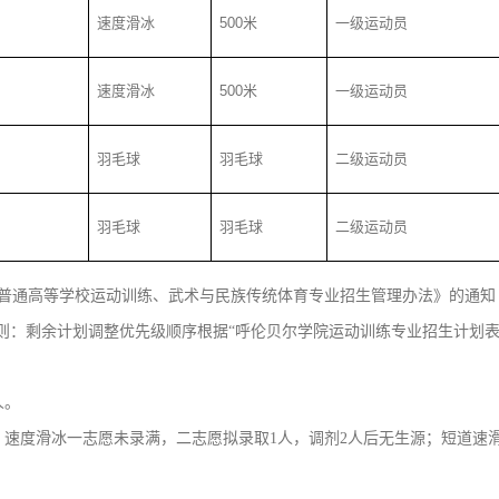
速度滑冰
500
米
一级运动员
速度滑冰
500
米
一级运动员
羽毛球
羽毛球
二级运动员
羽毛球
羽毛球
二级运动员
通高等学校运动训练、武术与民族传统体育专业招生管理办法》的通知（体科
则：剩余计划调整优先级顺序根据“呼伦贝尔学院运动训练专业招生计划表
人。
速度滑冰一志愿未录满，二志愿拟录取1人，调剂2人后无生源；短道速滑