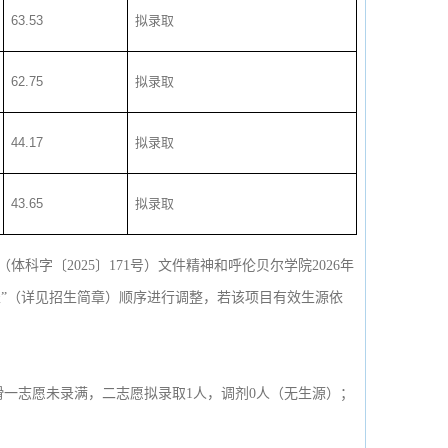
63.53
拟录取
62.75
拟录取
44.17
拟录取
43.65
拟录取
字〔2025〕171号）文件精神和呼伦贝尔学院2026年
”（详见招生简章）顺序进行调整，若该项目有效生源依
一志愿未录满，二志愿拟录取1人，调剂0人（无生源）；